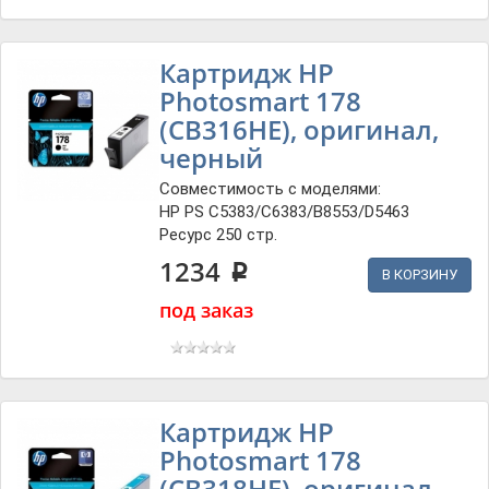
Картридж HP
Photosmart 178
(CB316HE), оригинал,
черный
Совместимость с моделями:
HP PS C5383/C6383/B8553/D5463
Ресурс 250 стр.
1234
p
В КОРЗИНУ
под заказ
Картридж HP
Photosmart 178
(CB318HE), оригинал,