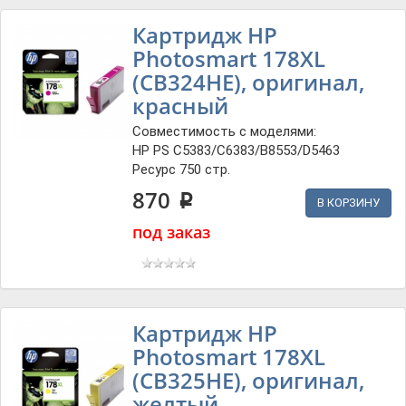
Картридж HP
Photosmart 178XL
(CB324HE), оригинал,
красный
Совместимость с моделями:
HP PS C5383/C6383/B8553/D5463
Ресурс 750 стр.
870
p
В КОРЗИНУ
под заказ
Картридж HP
Photosmart 178XL
(CB325HE), оригинал,
желтый