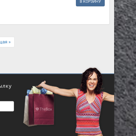
В КОРЗИНУ
Next
щая »
ылку