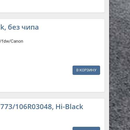
k, без чипа
n/fdw/Canon
В КОРЗИНУ
773/106R03048, Hi-Black