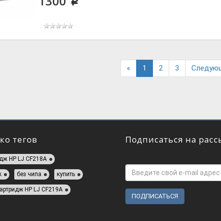
1300
p
Previous
«
1
2
3
Следую
ко тегов
Подписаться на расс
дж HP LJ CF218A
k
без чипа
купить
артридж HP LJ CF219A