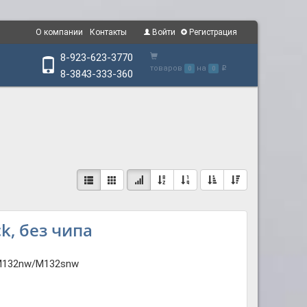
О компании
Контакты
Войти
Регистрация
8-923-623-3770
товаров
на
0
0
p
8-3843-333-360
k, без чипа
M132nw/M132snw