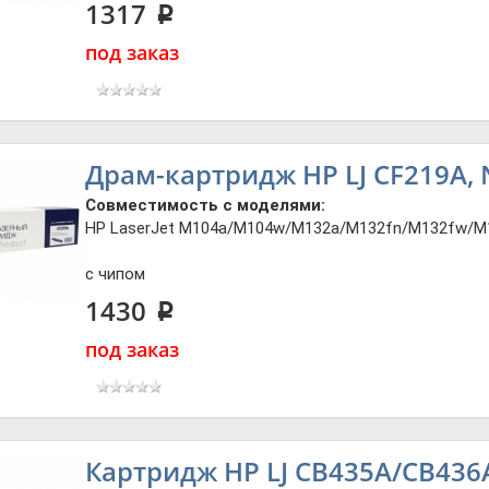
1317
p
под заказ
Драм-картридж HP LJ CF219A, 
Совместимость с моделями:
HP LaserJet M104a/M104w/M132a/M132fn/M132fw/M
c чипом
1430
p
под заказ
Картридж HP LJ CB435A/CB436A