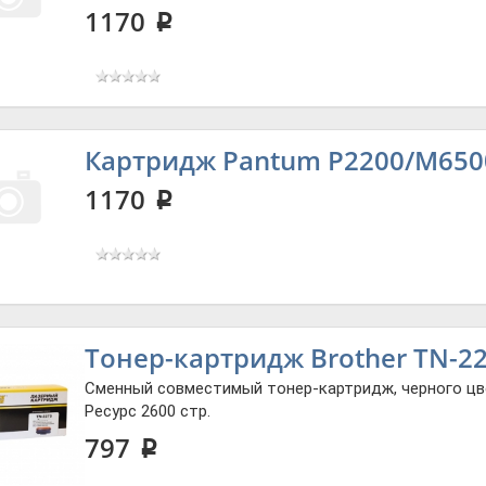
1170
p
Картридж Pantum P2200/M6500 
1170
p
Тонер-картридж Brother TN-227
Сменный совместимый тонер-картридж, черного цв
Ресурс 2600 стр.
797
p