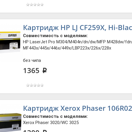
Картридж HP LJ CF259X, Hi-Blac
Совместимость с моделями:
HP LaserJet Pro M304/M404n/dn/dw/MFP M428dw/fd
MF443x/445x/446x/449x/LBP223x/226x/228x
без чипа
1365
p
Картридж Xerox Phaser 106R02
Совместимость с моделями:
Xerox Phaser 3020/WC 3025