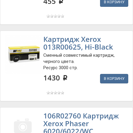
455
p
В КОРЗИНУ
Картридж Xerox
013R00625, Hi-Black
Сменный совместимый картридж,
черного цвета.
Ресурс 3000 стр.
1430
p
В КОРЗИНУ
106R02760 Картридж
Xerox Phaser
6020/6022/WC