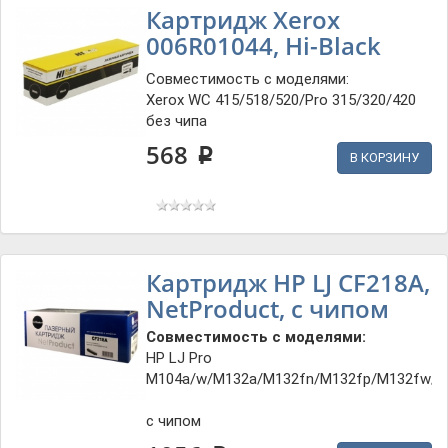
Картридж Xerox
006R01044, Hi-Black
Совместимость с моделями:
Xerox WC 415/518/520/Pro 315/320/420
без чипа
568
p
В КОРЗИНУ
Картридж HP LJ CF218A,
NetProduct, с чипом
Совместимость с моделями:
HP LJ Pro
M104a/w/M132a/M132fn/M132fp/M132fw/
с чипом