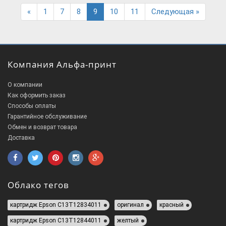
Previous
Next
«
1
7
8
9
10
11
Следующая »
Компания Альфа-принт
О компании
Как оформить заказ
Способы оплаты
Гарантийное обслуживание
Обмен и возврат товара
Доставка
Облако тегов
картридж Epson C13T12834011
оригинал
красный
картридж Epson C13T12844011
желтый