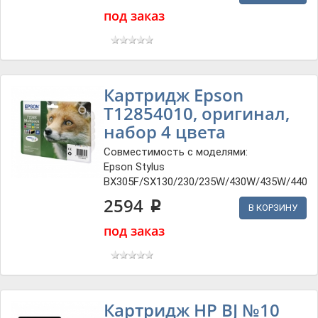
под заказ
Картридж Epson
T12854010, оригинал,
набор 4 цвета
Совместимость с моделями:
Epson Stylus
BX305F/SX130/230/235W/430W/435W/440W
2594
p
В КОРЗИНУ
под заказ
Картридж HP BJ №10