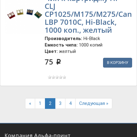
CLJ
CP1025/M175/M275/Cano
LBP 7010C, Hi-Black,
1000 коп., желтый
Производитель:
Hi-Black
Емкость чипа:
1000 копий
Цвет:
желтый
75
p
В КОРЗИНУ
Previous
Next
«
1
2
3
4
Следующая »
Компания Альфа-принт