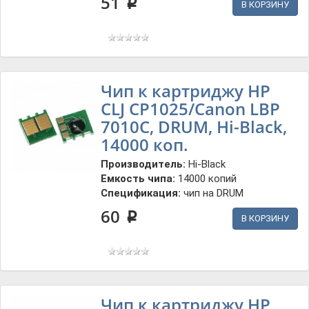
51
p
В КОРЗИНУ
Чип к картриджу HP
CLJ CP1025/Canon LBP
7010C, DRUM, Hi-Black,
14000 коп.
Производитель:
Hi-Black
Емкость чипа:
14000 копий
Спецификация:
чип на DRUM
60
p
В КОРЗИНУ
Чип к картриджу HP