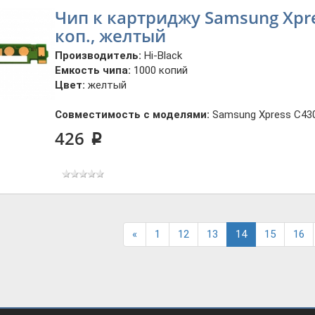
Чип к картриджу Samsung Xpres
коп., желтый
Производитель:
Hi-Black
Емкость чипа:
1000 копий
Цвет:
желтый
Совместимость с моделями:
Samsung Xpress C43
426
p
Previous
«
1
12
13
14
15
16