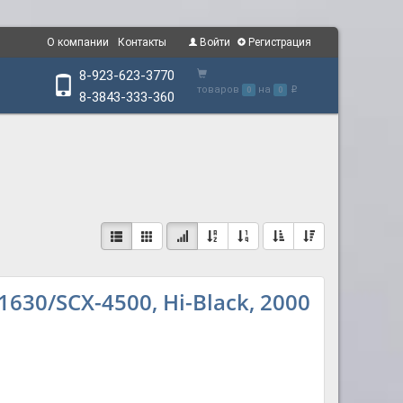
О компании
Контакты
Войти
Регистрация
8-923-623-3770
товаров
на
0
0
p
8-3843-333-360
30/SCX-4500, Hi-Black, 2000