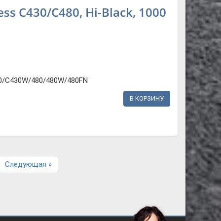
s C430/C480, Hi-Black, 1000
0/C430W/480/480W/480FN
В КОРЗИНУ
Next
Следующая »