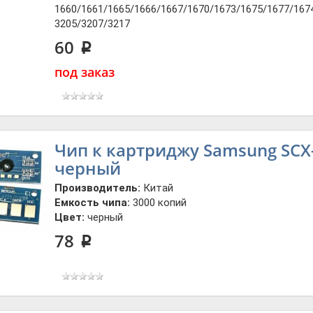
1660/1661/1665/1666/1667/1670/1673/1675/1677/1674
3205/3207/3217
60
p
под заказ
Чип к картриджу Samsung SCX-4
черный
Производитель:
Китай
Емкость чипа:
3000 копий
Цвет:
черный
78
p