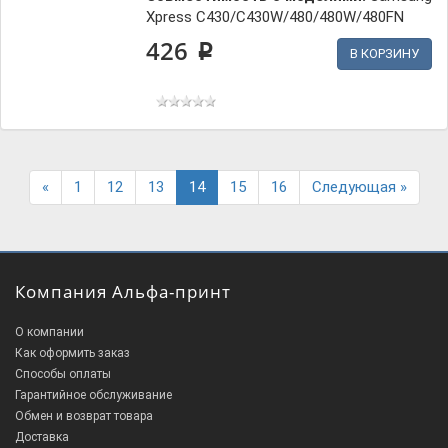
Xpress C430/C430W/480/480W/480FN
426
p
В КОРЗИНУ
Previous
Next
«
1
12
13
14
15
16
Следующая »
Компания Альфа-принт
О компании
Как оформить заказ
Способы оплаты
Гарантийное обслуживание
Обмен и возврат товара
Доставка