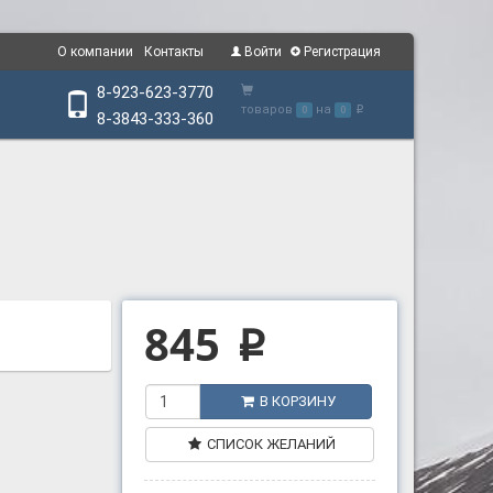
О компании
Контакты
Войти
Регистрация
8-923-623-3770
товаров
на
0
0
p
8-3843-333-360
845
p
В КОРЗИНУ
СПИСОК ЖЕЛАНИЙ