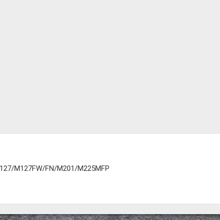
M127/M127FW/FN/M201/M225MFP