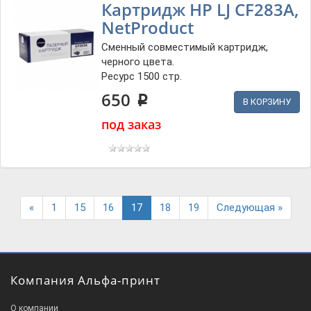
Картридж HP LJ CF283A,
NetProduct
Сменный совместимый картридж,
черного цвета.
Ресурс 1500 стр.
650
p
В КОРЗИНУ
под заказ
Previous
Next
«
1
15
16
17
18
19
Следующая »
Компания Альфа-принт
О компании