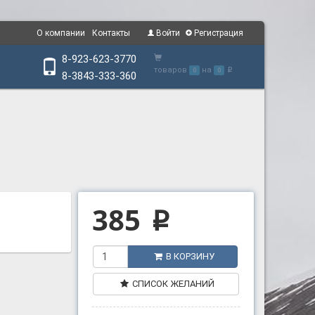
О компании
Контакты
Войти
Регистрация
8-923-623-3770
товаров
на
0
0
p
8-3843-333-360
385
p
В КОРЗИНУ
СПИСОК ЖЕЛАНИЙ