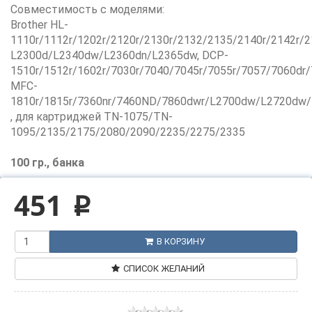
Совместимость с моделями:
Brother HL-
1110r/1112r/1202r/2120r/2130r/2132/2135/2140r/2142r/2
L2300d/L2340dw/L2360dn/L2365dw, DCP-
1510r/1512r/1602r/7030r/7040/7045r/7055r/7057/7060d
MFC-
1810r/1815r/7360nr/7460ND/7860dwr/L2700dw/L2720dw
, для картриджей TN-1075/TN-
1095/2135/2175/2080/2090/2235/2275/2335
100 гр., банка
451
p
В КОРЗИНУ
СПИСОК ЖЕЛАНИЙ