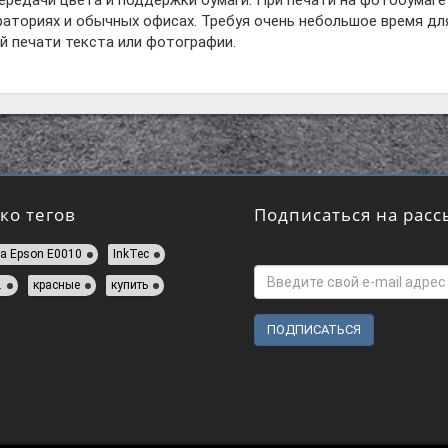
ередачи цвета и поддержки бумаги. При печати на фотобумаге
аториях и обычных офисах. Требуя очень небольшое время дл
й печати текста или фотографии.
ко тегов
Подписаться на расс
а Epson E0010
InkTec
.
красные
купить