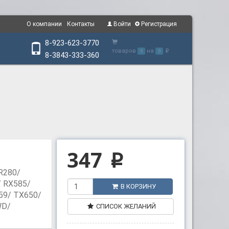
О компании
Контакты
Войти
Регистрация
8-923-623-3770
товаров
на
0
0
p
8-3843-333-360
347
p
/R280/
/ RX585/
В КОРЗИНУ
59/ TX650/
WD/
СПИСОК ЖЕЛАНИЙ