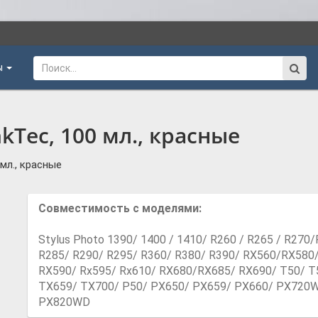
ы
kTec, 100 мл., красные
 мл., красные
Совместимость с моделями:
Stylus Photo 1390/ 1400 / 1410/ R260 / R265 / R270
R285/ R290/ R295/ R360/ R380/ R390/ RX560/RX580
RX590/ Rx595/ Rx610/ RX680/RX685/ RX690/ T50/ T
TX659/ TX700/ P50/ PX650/ PX659/ PX660/ PX720
PX820WD