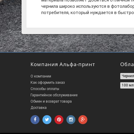
материала позволяет добиться отличной п
чернила широко используются в фотолабор
потребителя, который нуждается в быстро
Компания Альфа-принт
Обла
Чернил
О компании
Как оформить заказ
100 мл
Способы оплаты
Гарантийное обслуживание
Обмен и возврат товара
Доставка