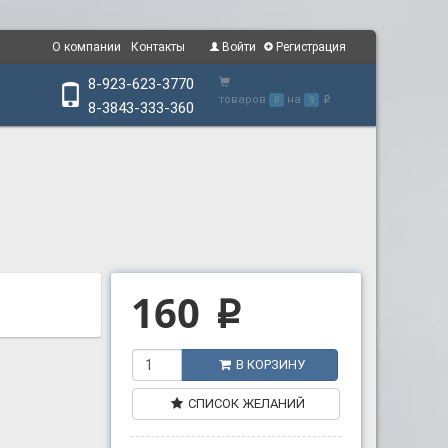
О компании
Контакты
Войти
Регистрация
8-923-623-3770
товаров
на
0
0
p
8-3843-333-360
160
p
В КОРЗИНУ
СПИСОК ЖЕЛАНИЙ