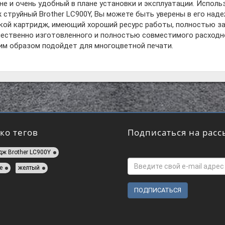
ене и очень удобный в плане установки и эксплуатации. Исполь
 струйный Brother LC900Y, Вы можете быть уверены в его наде
акой картридж, имеющий хороший ресурс работы, полностью за
чественно изготовленного и полностью совместимого расходн
им образом подойдет для многоцветной печати.
ко тегов
Подписаться на расс
дж Brother LC900Y
e
желтый