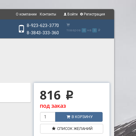
О компании
Контакты
Войти
Регистрация
8-923-623-3770
товаров
на
0
0
p
8-3843-333-360
816
p
под заказ
В КОРЗИНУ
СПИСОК ЖЕЛАНИЙ