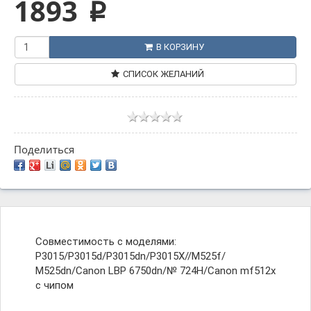
1893
p
В КОРЗИНУ
СПИСОК ЖЕЛАНИЙ
Поделиться
Совместимость с моделями:
P3015/P3015d/P3015dn/P3015X//M525f/
M525dn/Canon LBP 6750dn/№ 724H/Canon mf512x
с чипом