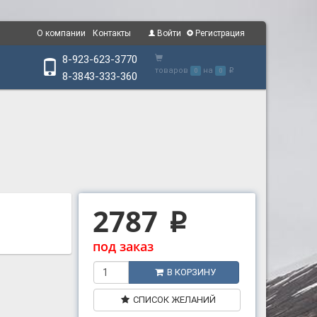
О компании
Контакты
Войти
Регистрация
8-923-623-3770
товаров
на
0
0
p
8-3843-333-360
2787
p
под заказ
В КОРЗИНУ
СПИСОК ЖЕЛАНИЙ